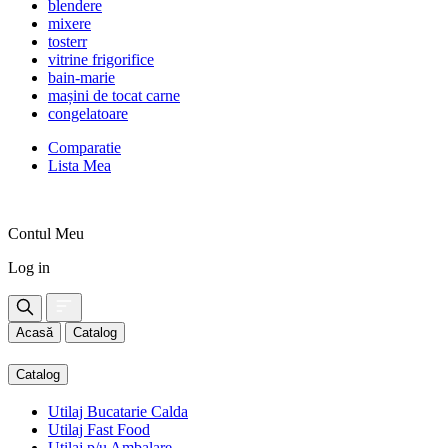
blendere
mixere
tosterr
vitrine frigorifice
bain-marie
mașini de tocat carne
congelatoare
Comparatie
Lista Mea
Contul Meu
Log in
Acasă
Catalog
Catalog
Utilaj Bucatarie Calda
Utilaj Fast Food
Utilaj p/u Ambalare