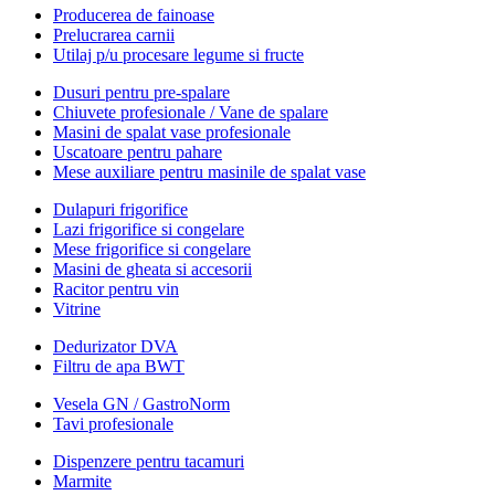
Producerea de fainoase
Prelucrarea carnii
Utilaj p/u procesare legume si fructe
Dusuri pentru pre-spalare
Chiuvete profesionale / Vane de spalare
Masini de spalat vase profesionale
Uscatoare pentru pahare
Mese auxiliare pentru masinile de spalat vase
Dulapuri frigorifice
Lazi frigorifice si congelare
Mese frigorifice si congelare
Masini de gheata si accesorii
Racitor pentru vin
Vitrine
Dedurizator DVA
Filtru de apa BWT
Vesela GN / GastroNorm
Tavi profesionale
Dispenzere pentru tacamuri
Marmite