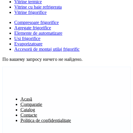
Vitrine termice
Vitrine cu baie refrigerata
Vitrine frigorifice
Compresoare frigorifice
Agregate frigorifice
Elemente de automatizare
Usi frigorifice
Evaporizatoare
Accesorii de montaj utilaj frigorific
По вашему запросу ничего не найдено.
Acasă
Comparatie
Catalog
Contacte
Politica de confidentialitate