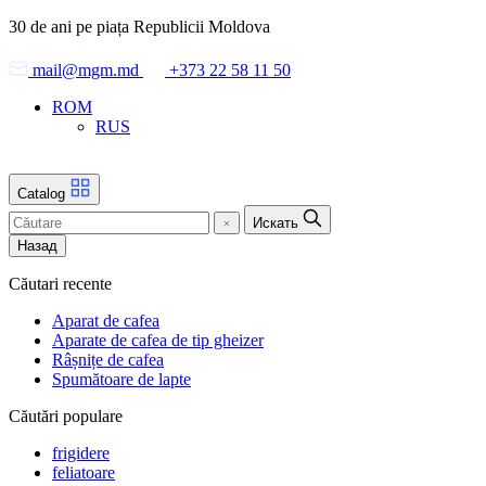
Skip
30 de ani pe piața Republicii Moldova
to
the
mail@mgm.md
+373 22 58 11 50
content
ROM
RUS
Catalog
Искать
Назад
Căutari recente
Aparat de cafea
Aparate de cafea de tip gheizer
Râșnițe de cafea
Spumătoare de lapte
Căutări populare
frigidere
feliatoare