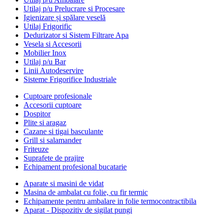
Utilaj p/u Prelucrare si Procesare
Igienizare și spălare veselă
Utilaj Frigorific
Dedurizator si Sistem Filtrare Apa
Vesela si Accesorii
Mobilier Inox
Utilaj p/u Bar
Linii Autodeservire
Sisteme Frigorifice Industriale
Cuptoare profesionale
Accesorii cuptoare
Dospitor
Plite si aragaz
Cazane si tigai basculante
Grill si salamander
Friteuze
Suprafete de prajire
Echipament profesional bucatarie
Aparate si masini de vidat
Masina de ambalat cu folie, cu fir termic
Echipamente pentru ambalare in folie termocontractibila
Aparat - Dispozitiv de sigilat pungi