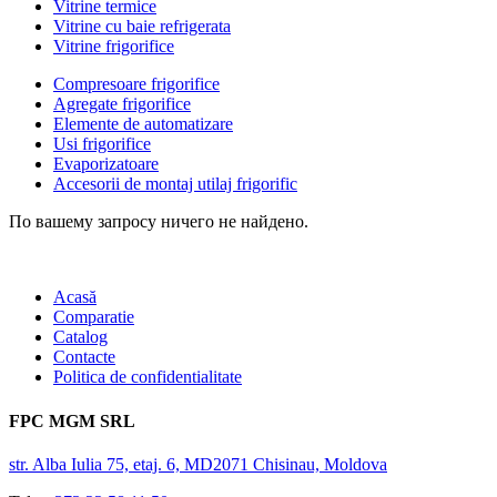
Vitrine termice
Vitrine cu baie refrigerata
Vitrine frigorifice
Compresoare frigorifice
Agregate frigorifice
Elemente de automatizare
Usi frigorifice
Evaporizatoare
Accesorii de montaj utilaj frigorific
По вашему запросу ничего не найдено.
Acasă
Comparatie
Catalog
Contacte
Politica de confidentialitate
FPC MGM SRL
str. Alba Iulia 75, etaj. 6, MD2071 Chisinau, Moldova