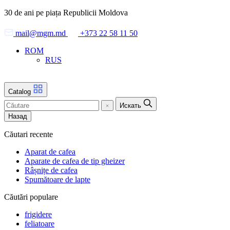
Skip
30 de ani pe piața Republicii Moldova
to
the
mail@mgm.md
+373 22 58 11 50
content
ROM
RUS
Catalog
Искать
Назад
Căutari recente
Aparat de cafea
Aparate de cafea de tip gheizer
Râșnițe de cafea
Spumătoare de lapte
Căutări populare
frigidere
feliatoare