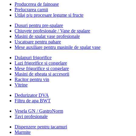
Producerea de fainoase
Prelucrarea carnii
Utilaj p/u procesare legume si fructe
Dusuri pentru pre-spalare
Chiuvete profesionale / Vane de spalare
Masini de spalat vase profesionale
Uscatoare pentru pahare
Mese auxiliare pentru masinile de spalat vase
Dulapuri frigorifice
Lazi frigorifice si congelare
Mese frigorifice si congelare
Masini de gheata si accesorii
Racitor pentru vin
Vitrine
Dedurizator DVA
Filtru de apa BWT
Vesela GN / GastroNorm
Tavi profesionale
Dispenzere pentru tacamuri
Marmite