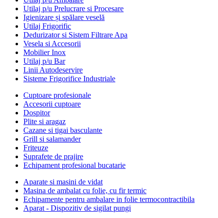
Utilaj p/u Prelucrare si Procesare
Igienizare și spălare veselă
Utilaj Frigorific
Dedurizator si Sistem Filtrare Apa
Vesela si Accesorii
Mobilier Inox
Utilaj p/u Bar
Linii Autodeservire
Sisteme Frigorifice Industriale
Cuptoare profesionale
Accesorii cuptoare
Dospitor
Plite si aragaz
Cazane si tigai basculante
Grill si salamander
Friteuze
Suprafete de prajire
Echipament profesional bucatarie
Aparate si masini de vidat
Masina de ambalat cu folie, cu fir termic
Echipamente pentru ambalare in folie termocontractibila
Aparat - Dispozitiv de sigilat pungi