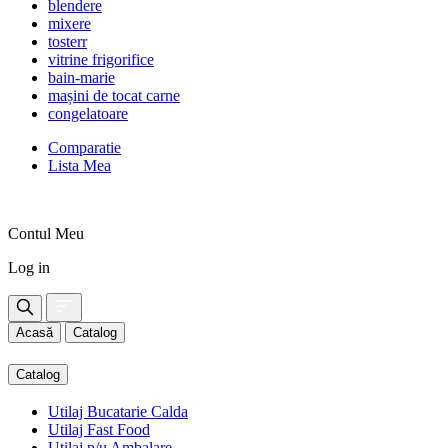
blendere
mixere
tosterr
vitrine frigorifice
bain-marie
mașini de tocat carne
congelatoare
Comparatie
Lista Mea
Contul Meu
Log in
Acasă
Catalog
Catalog
Utilaj Bucatarie Calda
Utilaj Fast Food
Utilaj p/u Ambalare