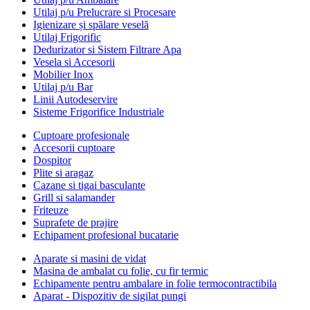
Utilaj p/u Prelucrare si Procesare
Igienizare și spălare veselă
Utilaj Frigorific
Dedurizator si Sistem Filtrare Apa
Vesela si Accesorii
Mobilier Inox
Utilaj p/u Bar
Linii Autodeservire
Sisteme Frigorifice Industriale
Cuptoare profesionale
Accesorii cuptoare
Dospitor
Plite si aragaz
Cazane si tigai basculante
Grill si salamander
Friteuze
Suprafete de prajire
Echipament profesional bucatarie
Aparate si masini de vidat
Masina de ambalat cu folie, cu fir termic
Echipamente pentru ambalare in folie termocontractibila
Aparat - Dispozitiv de sigilat pungi