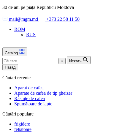
Skip
30 de ani pe piața Republicii Moldova
to
the
mail@mgm.md
+373 22 58 11 50
content
ROM
RUS
Catalog
Искать
Назад
Căutari recente
Aparat de cafea
Aparate de cafea de tip gheizer
Râșnițe de cafea
Spumătoare de lapte
Căutări populare
frigidere
feliatoare