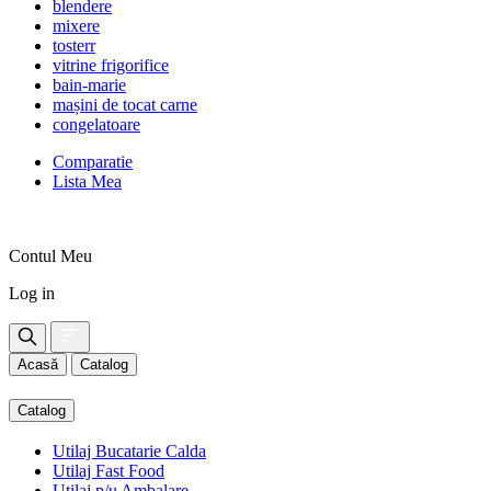
blendere
mixere
tosterr
vitrine frigorifice
bain-marie
mașini de tocat carne
congelatoare
Comparatie
Lista Mea
Contul Meu
Log in
Acasă
Catalog
Catalog
Utilaj Bucatarie Calda
Utilaj Fast Food
Utilaj p/u Ambalare