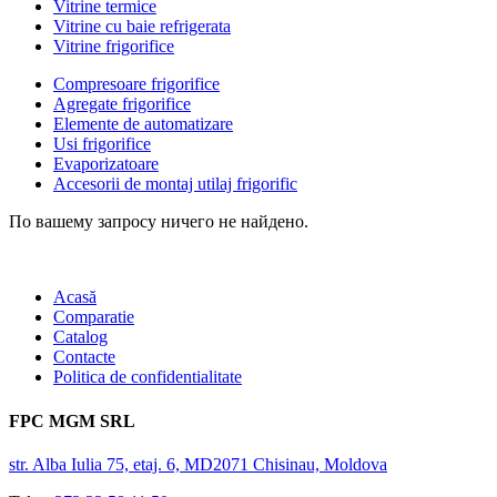
Vitrine termice
Vitrine cu baie refrigerata
Vitrine frigorifice
Compresoare frigorifice
Agregate frigorifice
Elemente de automatizare
Usi frigorifice
Evaporizatoare
Accesorii de montaj utilaj frigorific
По вашему запросу ничего не найдено.
Acasă
Comparatie
Catalog
Contacte
Politica de confidentialitate
FPC MGM SRL
str. Alba Iulia 75, etaj. 6, MD2071 Chisinau, Moldova