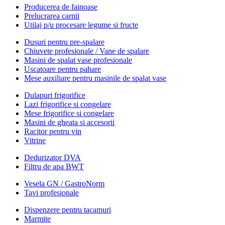
Producerea de fainoase
Prelucrarea carnii
Utilaj p/u procesare legume si fructe
Dusuri pentru pre-spalare
Chiuvete profesionale / Vane de spalare
Masini de spalat vase profesionale
Uscatoare pentru pahare
Mese auxiliare pentru masinile de spalat vase
Dulapuri frigorifice
Lazi frigorifice si congelare
Mese frigorifice si congelare
Masini de gheata si accesorii
Racitor pentru vin
Vitrine
Dedurizator DVA
Filtru de apa BWT
Vesela GN / GastroNorm
Tavi profesionale
Dispenzere pentru tacamuri
Marmite