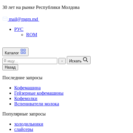
Skip
30 лет на рынке Республики Молдова
to
the
mail@mgm.md
content
РУС
ROM
Каталог
Искать
Назад
Последние запросы
Кофемашина
Гейзерные кофемашины
Кофемолки
Вспениватели молока
Популярные запросы
холодильники
слайсеры