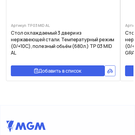
Артикул: TP 03 MID AL
Артик
Стол охлаждаемый 3 двери из
Сто
нержавеющей стали. Температурный режим
нер
(0/+10C), полезный обьём (680л.) TP 03 MID
(0/+
AL
GRA
Добавить в список