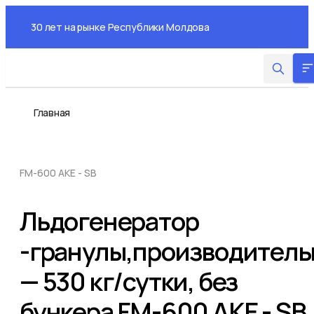
Skip
to
30 лет на рынке Республики Молдова
the
content
Главная
FM-600 AKE - SB
Льдогенератор
-гранулы,производитель
— 530 кг/сутки, без
бункера FM-600 AKE - SB