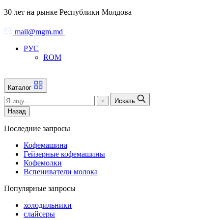
Skip
30 лет на рынке Республики Молдова
to
the
mail@mgm.md
content
РУС
ROM
Каталог
Искать
Назад
Последние запросы
Кофемашина
Гейзерные кофемашины
Кофемолки
Вспениватели молока
Популярные запросы
холодильники
слайсеры