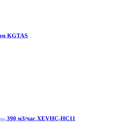
ром KGTAS
0 — 390 м3/час XEVHC-HC11