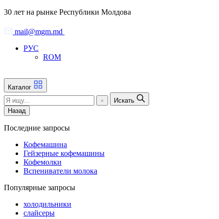
Skip
30 лет на рынке Республики Молдова
to
the
mail@mgm.md
content
РУС
ROM
Каталог
Искать
Назад
Последние запросы
Кофемашина
Гейзерные кофемашины
Кофемолки
Вспениватели молока
Популярные запросы
холодильники
слайсеры