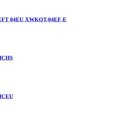
 XEFT 04EU XWKQT-04EF-E
-HCHS
-HCEU