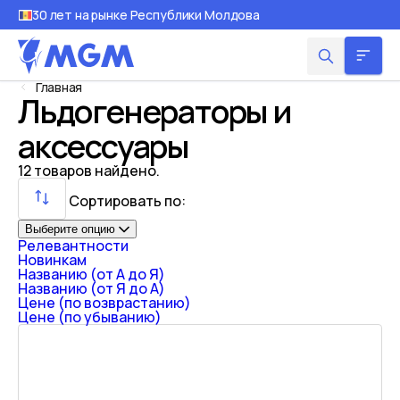
30 лет на рынке Республики Молдова
Главная
Льдогенераторы и
аксессуары
12
товаров найдено.
Сортировать по:
Выберите опцию
Релевантности
Новинкам
Названию (от А до Я)
Названию (от Я до А)
Цене (по возврастанию)
Цене (по убыванию)