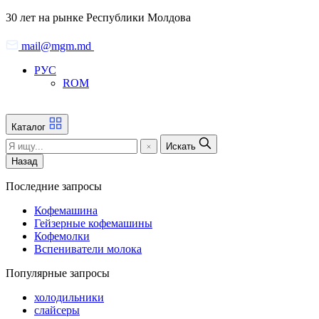
Skip
30 лет на рынке Республики Молдова
to
the
mail@mgm.md
content
РУС
ROM
Каталог
Искать
Назад
Последние запросы
Кофемашина
Гейзерные кофемашины
Кофемолки
Вспениватели молока
Популярные запросы
холодильники
слайсеры