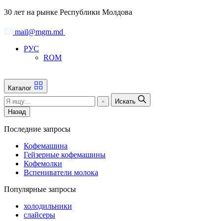
Skip
30 лет на рынке Республики Молдова
to
the
mail@mgm.md
content
РУС
ROM
Каталог
Искать
Назад
Последние запросы
Кофемашина
Гейзерные кофемашины
Кофемолки
Вспениватели молока
Популярные запросы
холодильники
слайсеры