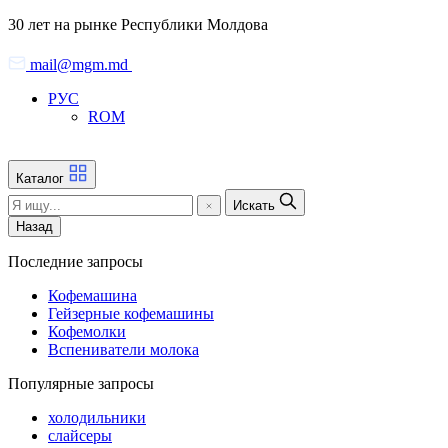
Skip
30 лет на рынке Республики Молдова
to
the
mail@mgm.md
content
РУС
ROM
Каталог
Искать
Назад
Последние запросы
Кофемашина
Гейзерные кофемашины
Кофемолки
Вспениватели молока
Популярные запросы
холодильники
слайсеры