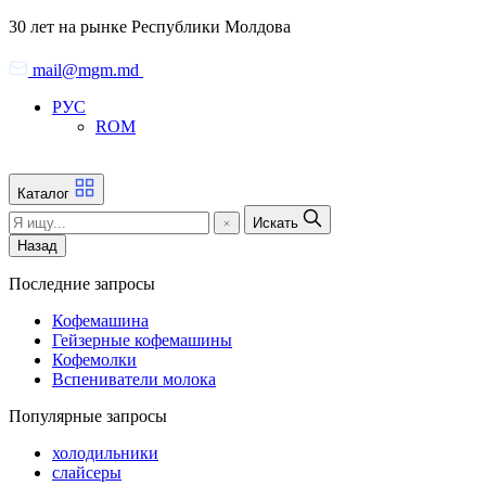
Skip
30 лет на рынке Республики Молдова
to
the
mail@mgm.md
content
РУС
ROM
Каталог
Искать
Назад
Последние запросы
Кофемашина
Гейзерные кофемашины
Кофемолки
Вспениватели молока
Популярные запросы
холодильники
слайсеры