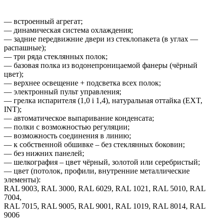
— встроенный агрегат;
— динамическая система охлаждения;
— задние передвижние двери из стеклопакета (в углах —
распашные);
— три ряда стеклянных полок;
— базовая полка из водонепроницаемой фанеры (чёрный
цвет);
— верхнее освещение + подсветка всех полок;
— электронный пульт управления;
— грелка испарителя (1,0 i 1,4), натуральная оттайка (EXT,
INT);
— автоматическое выпаривание конденсата;
— полки с возможностью регуляции;
— возможность соединения в линию;
— к собственной обшивке – без стеклянных боковин;
— без нижних панелей;
— шелкография – цвет чёрный, золотой или серебристый;
— цвет (потолок, профили, внутренние металлические
элементы):
RAL 9003, RAL 3000, RAL 6029, RAL 1021, RAL 5010, RAL
7004,
RAL 7015, RAL 9005, RAL 9001, RAL 1019, RAL 8014, RAL
9006