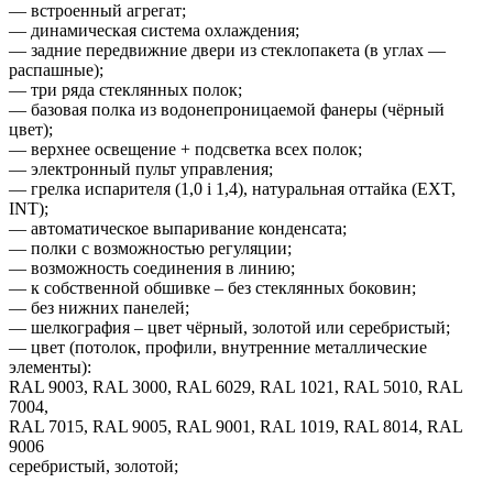
— встроенный агрегат;
— динамическая система охлаждения;
— задние передвижние двери из стеклопакета (в углах —
распашные);
— три ряда стеклянных полок;
— базовая полка из водонепроницаемой фанеры (чёрный
цвет);
— верхнее освещение + подсветка всех полок;
— электронный пульт управления;
— грелка испарителя (1,0 i 1,4), натуральная оттайка (EXT,
INT);
— автоматическое выпаривание конденсата;
— полки с возможностью регуляции;
— возможность соединения в линию;
— к собственной обшивке – без стеклянных боковин;
— без нижних панелей;
— шелкография – цвет чёрный, золотой или серебристый;
— цвет (потолок, профили, внутренние металлические
элементы):
RAL 9003, RAL 3000, RAL 6029, RAL 1021, RAL 5010, RAL
7004,
RAL 7015, RAL 9005, RAL 9001, RAL 1019, RAL 8014, RAL
9006
серебристый, золотой;