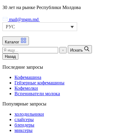
Skip
30 лет на рынке Республики Молдова
to
the
mail@mgm.md
content
РУС
Каталог
Искать
Назад
Последние запросы
Кофемашина
Гейзерные кофемашины
Кофемолки
Вспениватели молока
Популярные запросы
холодильники
слайсеры
блендеры
миксеры