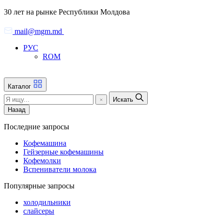
Skip
30 лет на рынке Республики Молдова
to
the
mail@mgm.md
content
РУС
ROM
Каталог
Искать
Назад
Последние запросы
Кофемашина
Гейзерные кофемашины
Кофемолки
Вспениватели молока
Популярные запросы
холодильники
слайсеры