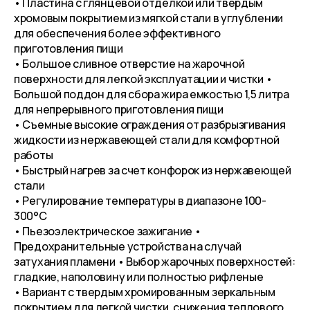
• Пластина с глянцевой отделкой или твердым
хромовым покрытием из мягкой стали в углублении
для обеспечения более эффективного
приготовления пищи
• Большое сливное отверстие на жарочной
поверхности для легкой эксплуатации и чистки •
Большой поддон для сбора жира емкостью 1,5 литра
для непрерывного приготовления пищи
• Съемные высокие ограждения от разбрызгивания
жидкости из нержавеющей стали для комфортной
работы
• Быстрый нагрев за счет конфорок из нержавеющей
стали
• Регулирование температуры в диапазоне 100-
300°C
• Пьезоэлектрическое зажигание •
Предохранительные устройства на случай
затухания пламени • Выбор жарочных поверхностей:
гладкие, наполовину или полностью рифленые
• Вариант с твердым хромированным зеркальным
покрытием для легкой чистки, снижения теплового