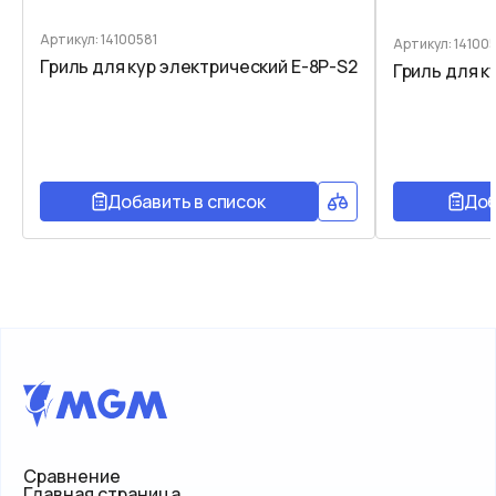
Артикул: 14100581
Артикул: 14100
Гриль для кур электрический E-8P-S2
Гриль для к
Добавить в список
Доб
Сравнение
Главная страница