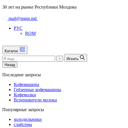
Skip
30 лет на рынке Республики Молдова
to
the
mail@mgm.md
content
РУС
ROM
Каталог
Искать
Назад
Последние запросы
Кофемашина
Гейзерные кофемашины
Кофемолки
Вспениватели молока
Популярные запросы
холодильники
слайсеры