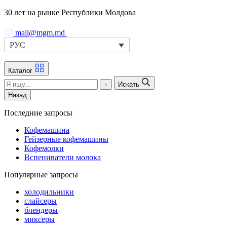
Skip
30 лет на рынке Республики Молдова
to
the
mail@mgm.md
content
РУС
Каталог
Искать
Назад
Последние запросы
Кофемашина
Гейзерные кофемашины
Кофемолки
Вспениватели молока
Популярные запросы
холодильники
слайсеры
блендеры
миксеры