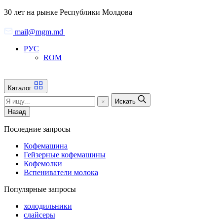
Skip
30 лет на рынке Республики Молдова
to
the
mail@mgm.md
content
РУС
ROM
Каталог
Искать
Назад
Последние запросы
Кофемашина
Гейзерные кофемашины
Кофемолки
Вспениватели молока
Популярные запросы
холодильники
слайсеры