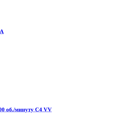
SA
00 об./минуту C4 VV