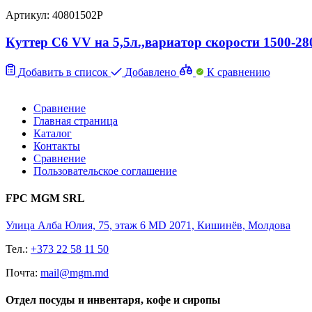
Артикул: 40801502P
Куттер C6 VV на 5,5л.,вариатор скорости 1500-28
Добавить в список
Добавлено
К сравнению
Сравнение
Главная страница
Каталог
Контакты
Сравнение
Пользовательское соглашение
FPC MGM SRL
Улица Алба Юлия, 75, этаж 6 MD 2071, Кишинёв, Молдова
Тел.:
+373 22 58 11 50
Почта:
mail@mgm.md
Отдел посуды и инвентаря, кофе и сиропы