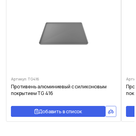
Артикул: TG416
Арти
Противень алюминиевый c силиконовым
Про
покрытием TG 416
пок
Добавить в список