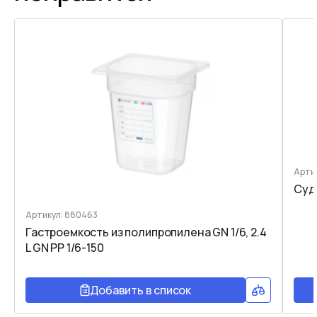
Арти
Судо
Артикул: 880463
Гастроемкость из полипропилена GN 1/6, 2.4
L GN PP 1/6-150
Добавить в список