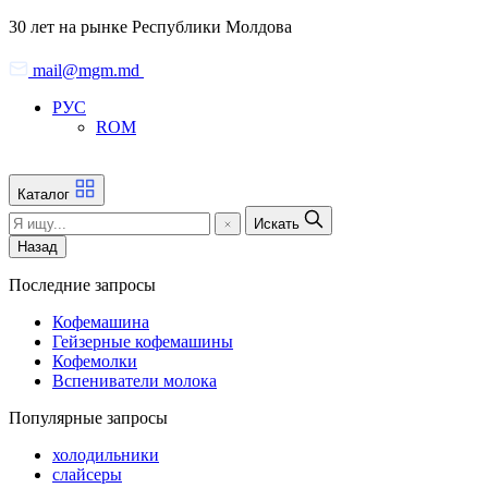
Skip
30 лет на рынке Республики Молдова
to
the
mail@mgm.md
content
РУС
ROM
Каталог
Искать
Назад
Последние запросы
Кофемашина
Гейзерные кофемашины
Кофемолки
Вспениватели молока
Популярные запросы
холодильники
слайсеры