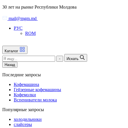
Skip
30 лет на рынке Республики Молдова
to
the
mail@mgm.md
content
РУС
ROM
Каталог
Искать
Назад
Последние запросы
Кофемашина
Гейзерные кофемашины
Кофемолки
Вспениватели молока
Популярные запросы
холодильники
слайсеры