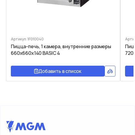
Артикул: 1F010040
Артик
Пицца-печь, 1 камера, внутренние размеры
Пиц
660x660x140 BASIC 4
720x
Добавить в список