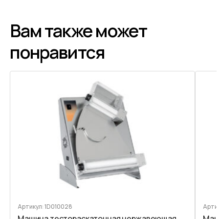
Вам также может
понравится
Артикул: 1D010028
Арти
Машина тестораскаточная нержавеющая
Маш