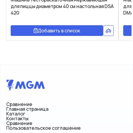
для пиццы диаметром 40 см настольная DSA
для
420
DMA
Добавить в список
Сравнение
Главная страница
Каталог
Контакты
Сравнение
Пользовательское соглашение