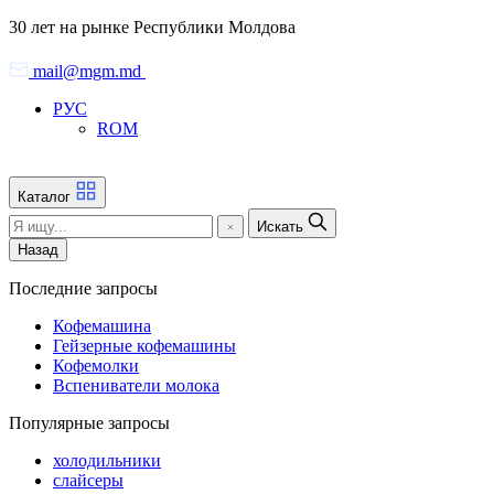
Skip
30 лет на рынке Республики Молдова
to
the
mail@mgm.md
content
РУС
ROM
Каталог
Искать
Назад
Последние запросы
Кофемашина
Гейзерные кофемашины
Кофемолки
Вспениватели молока
Популярные запросы
холодильники
слайсеры