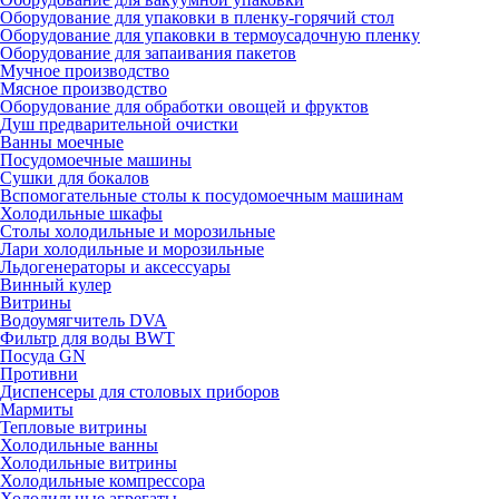
Оборудование для упаковки в пленку-горячий стол
Оборудование для упаковки в термоусадочную пленку
Оборудование для запаивания пакетов
Мучное производство
Мясное производство
Оборудование для обработки овощей и фруктов
Душ предварительной очистки
Ванны моечные
Посудомоечные машины
Сушки для бокалов
Вспомогательные столы к посудомоечным машинам
Холодильные шкафы
Столы холодильные и морозильные
Лари холодильные и морозильные
Льдогенераторы и аксессуары
Винный кулер
Витрины
Водоумягчитель DVA
Фильтр для воды BWT
Посуда GN
Противни
Диспенсеры для столовых приборов
Мармиты
Тепловые витрины
Холодильные ванны
Холодильные витрины
Холодильные компрессора
Холодильные агрегаты