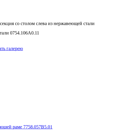
секция со столом слева из нержавеющей стали
тали 0754.106A0.11
ать галерею
еющей pаме 7758.057B5.01