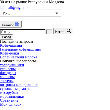
30 лет на рынке Республики Молдова
mail@mgm.md
РУС
Каталог
Искать
Назад
Последние запросы
Кофемашина
Гейзерные кофемашины
Кофемолки
Вспениватели молока
Популярные запросы
холодильники
слайсеры
блендеры
миксеры
тостеры
витрины холодильные
суповые мармиты
мясорубки
морозильники
Сравнение
Мой Список