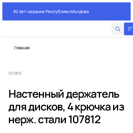
Skip
to
30 лет на рынке Республики Молдова
the
content
Главная
107812
Настенный держатель
для дисков, 4 крючка из
нерж. стали 107812