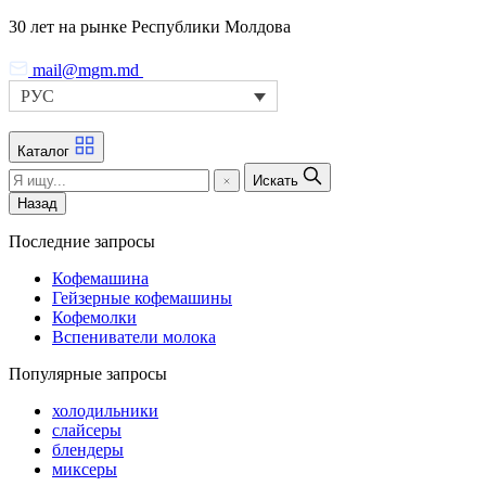
Skip
30 лет на рынке Республики Молдова
to
the
mail@mgm.md
content
РУС
Каталог
Искать
Назад
Последние запросы
Кофемашина
Гейзерные кофемашины
Кофемолки
Вспениватели молока
Популярные запросы
холодильники
слайсеры
блендеры
миксеры