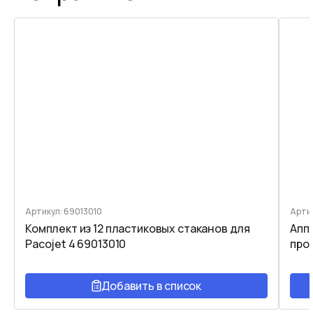
Артикул: 69013010
Арти
Комплект из 12 пластиковых стаканов для
Апп
Pacojet 4 69013010
про
Добавить в список