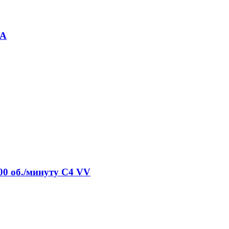
SA
00 об./минуту C4 VV