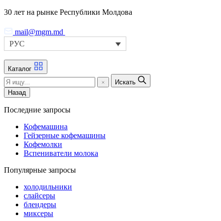
Skip
30 лет на рынке Республики Молдова
to
the
mail@mgm.md
content
РУС
Каталог
Искать
Назад
Последние запросы
Кофемашина
Гейзерные кофемашины
Кофемолки
Вспениватели молока
Популярные запросы
холодильники
слайсеры
блендеры
миксеры