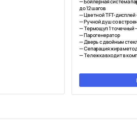
— Бойлерная система па
до 12 шагов
— Цветной TFT-дисплей
— Ручной душ со встро
— Термощуп 1 точечный 
— Парогенератор
— Дверь с двойным сте
— Сепарация жира мето
— Тележка входит в ком