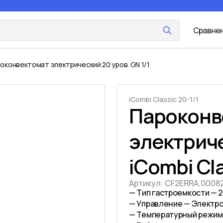
Сравне
оконвектомат электрический 20 уров. GN 1/1
iCombi Classic 20-1/1
Пароконв
электриче
iCombi Cla
Артикул:
CF2ERRA.0008
— Тип гастроемкости — 20
— Управление — Электр
— Температурный режим: 