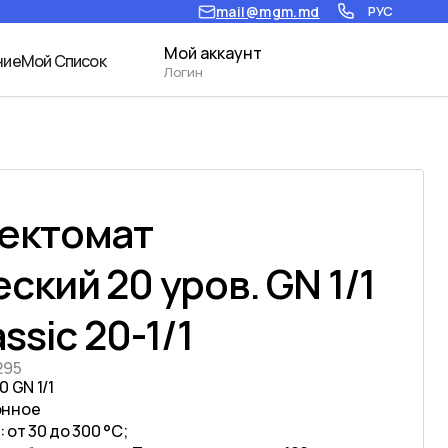
mail@mgm.md
РУС
Мой аккаунт
ние
Мой Список
Логин
ектомат
ский 20 уров. GN 1/1
ssic 20-1/1
295
 GN 1/1
онное
от 30 до 300 °С;