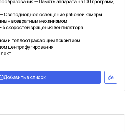
рообразования — Память аппарата на 100 программ,
 — Светодиодное освещение рабочей камеры
енным возвратным механизмом
— 5 скоростей вращения вентилятора
клом и теплоотражающим покрытием
дом центрифугирования
плект
Добавить в список