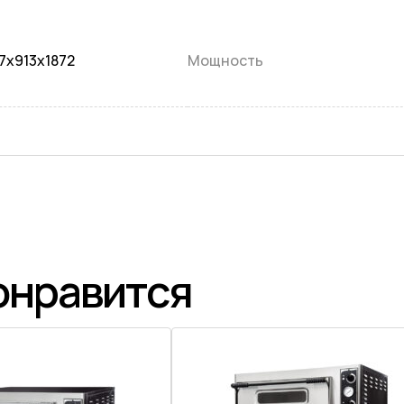
7x913x1872
Мощность
онравится