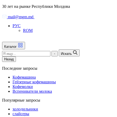
Skip
30 лет на рынке Республики Молдова
to
the
mail@mgm.md
content
РУС
ROM
Каталог
Искать
Назад
Последние запросы
Кофемашина
Гейзерные кофемашины
Кофемолки
Вспениватели молока
Популярные запросы
холодильники
слайсеры