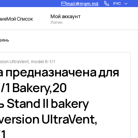
mail@mgm.md
РУС
Мой аккаунт
ние
Мой Список
Логин
ивень
rsion UltraVent, model 6-1/1
а предназначена для
/1 Bakery,20
 Stand II bakery
version UltraVent,
1