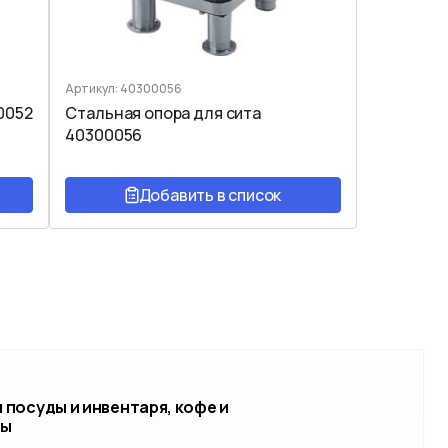
Артикул: 40300056
0052
Стальная опора для сита
40300056
Добавить в список
 посуды и инвентаря, кофе и
пы