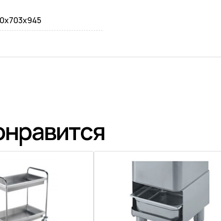
0x703x945
онравится