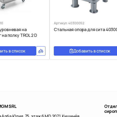
10
Артикул: 40300052
 уровневая на
Стальная опора для сита 4030
г на полку TROL 2 D
ить в список
Добавить в список
MGM SRL
Отдел
сиро
 Алба Юлия, 75, этаж 6 MD 2071, Кишинёв,