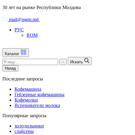
Skip
30 лет на рынке Республики Молдова
to
the
mail@mgm.md
content
РУС
ROM
Каталог
Искать
Назад
Последние запросы
Кофемашина
Гейзерные кофемашины
Кофемолки
Вспениватели молока
Популярные запросы
холодильники
слайсеры