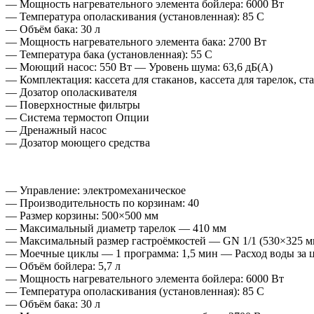
— Мощность нагревательного элемента бойлера: 6000 Вт
— Температура ополаскивания (установленная): 85 C
— Объём бака: 30 л
— Мощность нагревательного элемента бака: 2700 Вт
— Температура бака (установленная): 55 C
— Моющий насос: 550 Вт — Уровень шума: 63,6 дБ(A)
— Комплектация: кассета для стаканов, кассета для тарелок, с
— Дозатор ополаскивателя
— Поверхностные фильтры
— Система термостоп Опции
— Дренажный насос
— Дозатор моющего средства
— Управление: электромеханическое
— Производительность по корзинам: 40
— Размер корзины: 500×500 мм
— Максимальный диаметр тарелок — 410 мм
— Максимальный размер гастроёмкостей — GN 1/1 (530×325 м
— Моечные циклы — 1 программа: 1,5 мин — Расход воды за ци
— Объём бойлера: 5,7 л
— Мощность нагревательного элемента бойлера: 6000 Вт
— Температура ополаскивания (установленная): 85 C
— Объём бака: 30 л