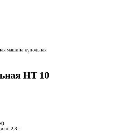
ая машина купольная
ьная HT 10
м)
кл: 2,8 л