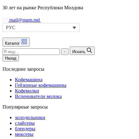
Skip
30 лет на рынке Республики Молдова
to
the
mail@mgm.md
content
РУС
Каталог
Искать
Назад
Последние запросы
Кофемашина
Гейзерные кофемашины
Кофемолки
Вспениватели молока
Популярные запросы
холодильники
слайсеры
блендеры
миксеры