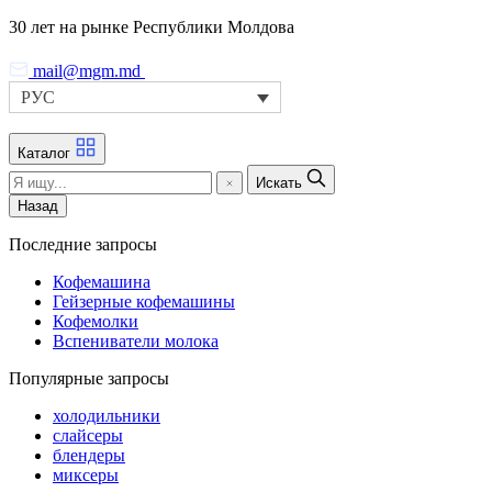
Skip
30 лет на рынке Республики Молдова
to
the
mail@mgm.md
content
РУС
Каталог
Искать
Назад
Последние запросы
Кофемашина
Гейзерные кофемашины
Кофемолки
Вспениватели молока
Популярные запросы
холодильники
слайсеры
блендеры
миксеры