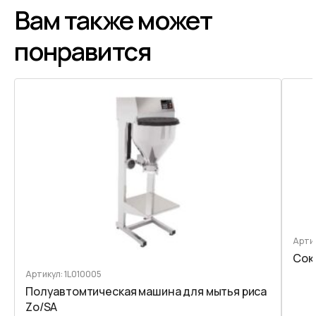
Вам также может
понравится
Арти
Сок
Артикул: 1L010005
Полуавтомтическая машина для мытья риса
Zo/SA