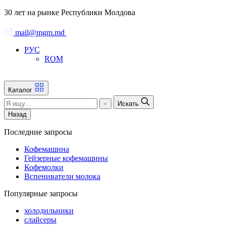
Skip
30 лет на рынке Республики Молдова
to
the
mail@mgm.md
content
РУС
ROM
Каталог
Искать
Назад
Последние запросы
Кофемашина
Гейзерные кофемашины
Кофемолки
Вспениватели молока
Популярные запросы
холодильники
слайсеры