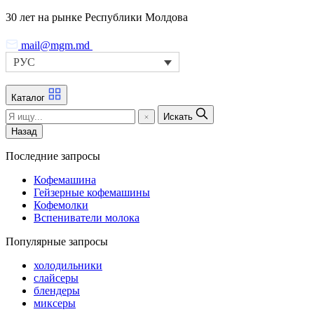
Skip
30 лет на рынке Республики Молдова
to
the
mail@mgm.md
content
РУС
Каталог
Искать
Назад
Последние запросы
Кофемашина
Гейзерные кофемашины
Кофемолки
Вспениватели молока
Популярные запросы
холодильники
слайсеры
блендеры
миксеры