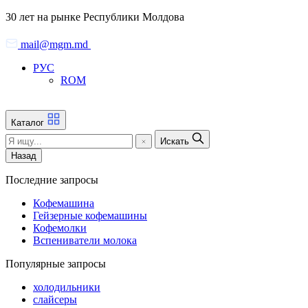
Skip
30 лет на рынке Республики Молдова
to
the
mail@mgm.md
content
РУС
ROM
Каталог
Искать
Назад
Последние запросы
Кофемашина
Гейзерные кофемашины
Кофемолки
Вспениватели молока
Популярные запросы
холодильники
слайсеры