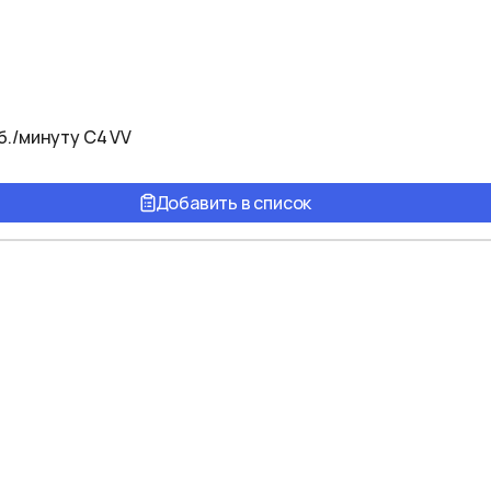
об./минуту C4 VV
Добавить в список