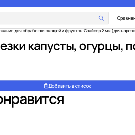
Сравне
вание для обработки овощей и фруктов
Слайсер 2 мм (для нарезк
езки капусты, огурцы, 
Добавить в список
онравится