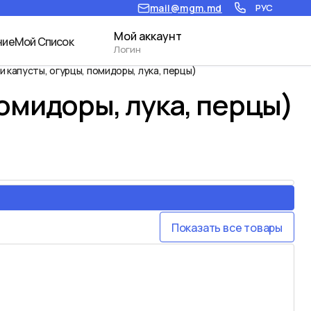
mail@mgm.md
РУС
Мой аккаунт
ние
Мой Список
Логин
и капусты, огурцы, помидоры, лука, перцы)
помидоры, лука, перцы)
Показать все товары