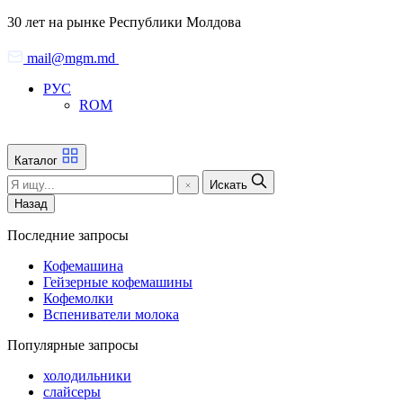
Skip
30 лет на рынке Республики Молдова
to
the
mail@mgm.md
content
РУС
ROM
Каталог
Искать
Назад
Последние запросы
Кофемашина
Гейзерные кофемашины
Кофемолки
Вспениватели молока
Популярные запросы
холодильники
слайсеры