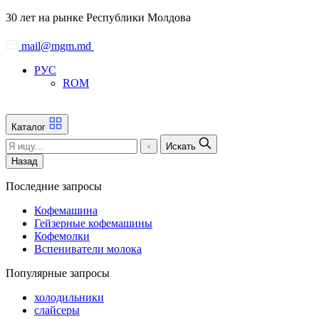
Skip
30 лет на рынке Республики Молдова
to
the
mail@mgm.md
content
РУС
ROM
Каталог
Искать
Назад
Последние запросы
Кофемашина
Гейзерные кофемашины
Кофемолки
Вспениватели молока
Популярные запросы
холодильники
слайсеры