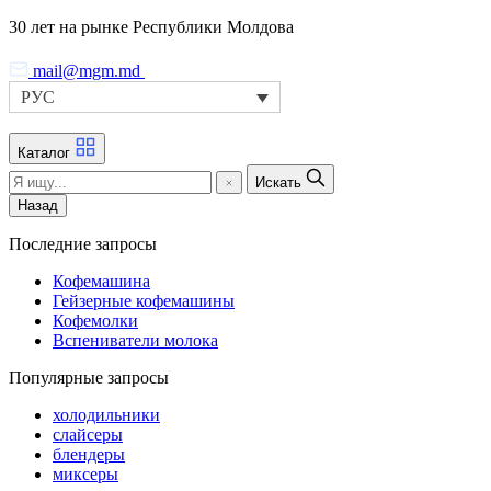
Skip
30 лет на рынке Республики Молдова
to
the
mail@mgm.md
content
РУС
Каталог
Искать
Назад
Последние запросы
Кофемашина
Гейзерные кофемашины
Кофемолки
Вспениватели молока
Популярные запросы
холодильники
слайсеры
блендеры
миксеры