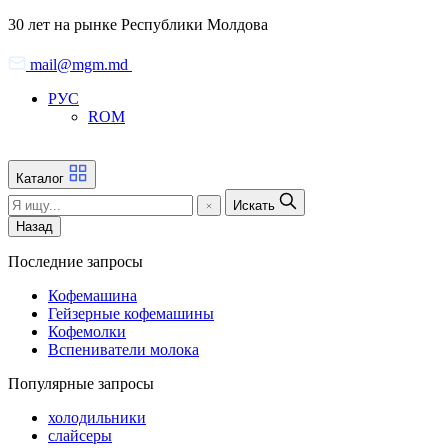
Skip
30 лет на рынке Республики Молдова
to
the
mail@mgm.md
content
РУС
ROM
Каталог
Искать
Назад
Последние запросы
Кофемашина
Гейзерные кофемашины
Кофемолки
Вспениватели молока
Популярные запросы
холодильники
слайсеры