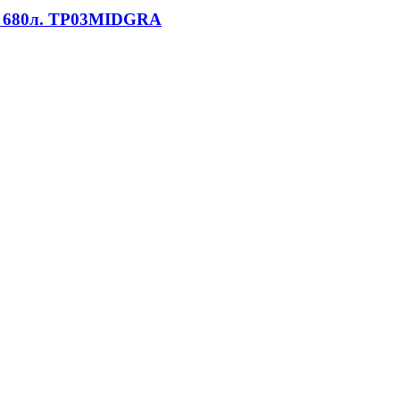
ём 680л. TP03MIDGRA