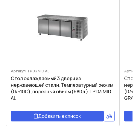
Артикул: TP 03 MID AL
Артик
Стол охлаждаемый 3 двери из
Сто
нержавеющей стали. Температурный режим
нер
(0/+10C), полезный обьём (680л.) TP 03 MID
(0/+
AL
GRA
Добавить в список