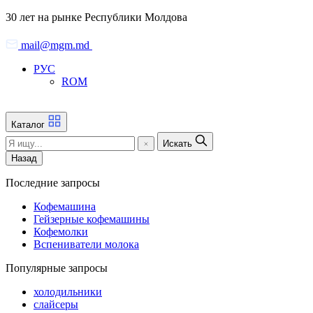
Skip
30 лет на рынке Республики Молдова
to
the
mail@mgm.md
content
РУС
ROM
Каталог
Искать
Назад
Последние запросы
Кофемашина
Гейзерные кофемашины
Кофемолки
Вспениватели молока
Популярные запросы
холодильники
слайсеры