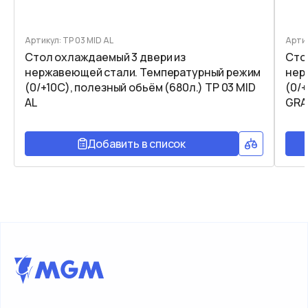
Артикул: TP 03 MID AL
Артик
Стол охлаждаемый 3 двери из
Сто
нержавеющей стали. Температурный режим
нер
(0/+10C), полезный обьём (680л.) TP 03 MID
(0/+
AL
GRA
Добавить в список