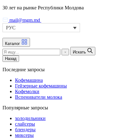
Skip
30 лет на рынке Республики Молдова
to
the
mail@mgm.md
content
РУС
Каталог
Искать
Назад
Последние запросы
Кофемашина
Гейзерные кофемашины
Кофемолки
Вспениватели молока
Популярные запросы
холодильники
слайсеры
блендеры
миксеры